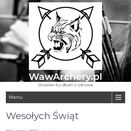
Skip
to
content
WawArchery.pl
Strzelam bo dbam o zdrowie
Menu
Wesołych Świąt